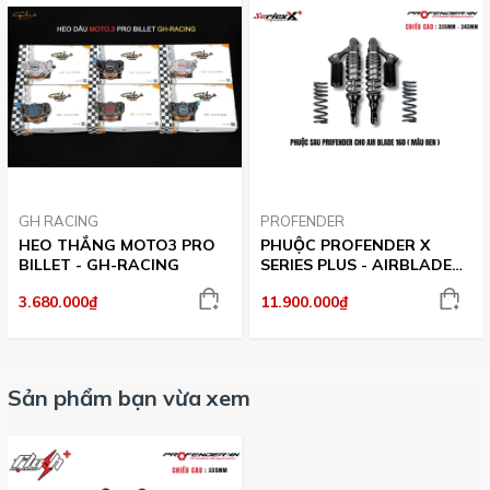
nổi bật giúp tổng thể chiếc AIR BLADE trở nên cứng cáp
và bắt mắt hơn.
Profender Flash Series Plus AIR BLADE là lựa chọn phù
hợp cho người dùng muốn nâng cấp hệ thống giảm xóc
sau, cải thiện độ êm ái, tăng độ ổn định và mang lại trải
nghiệm lái xe tốt hơn trong quá trình sử dụng hằng ngày.
GH RACING
PROFENDER
HEO THẮNG MOTO3 PRO
PHUỘC PROFENDER X
BILLET - GH-RACING
SERIES PLUS - AIRBLADE
(MÀU ĐEN)
3.680.000₫
11.900.000₫
Sản phẩm bạn vừa xem