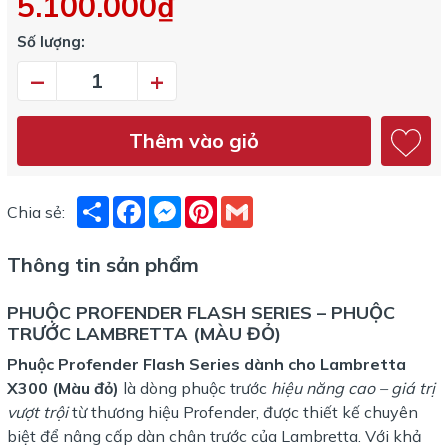
5.100.000₫
Số lượng:
–
+
Thêm vào giỏ
Share
Facebook
Messenger
Pinterest
Gmail
Chia sẻ:
Thông tin sản phẩm
PHUỘC PROFENDER FLASH SERIES – PHUỘC
TRƯỚC LAMBRETTA (MÀU ĐỎ)
Phuộc Profender Flash Series dành cho Lambretta
X300 (Màu đỏ)
là dòng phuộc trước
hiệu năng cao – giá trị
vượt trội
từ thương hiệu Profender, được thiết kế chuyên
biệt để nâng cấp dàn chân trước của Lambretta. Với khả