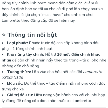
năng tùy chỉnh linh hoạt, mang đến cảm giác lái êm ái
hơn, ổn định hơn và tối ưu cho cả đi phố lẫn chạy tour xa,
đây chính là lựa chọn “must-have” cho anh em chơi
Lambretta theo đẳng cấp độ xe hiện nay.
⭐
Thông tin nổi bật
Loại phuộc:
Phuộc trước độ cao cấp không bình dầu
phụ – 1 tăng chỉnh linh hoạt.
Khả năng tùy chỉnh:
Hỗ trợ
16 mức điều chỉnh khác
nhau
để cân chỉnh nhún nẩy theo tải trọng – từ đi phố nhẹ
nhàng đến chở nặng.
Tương thích:
Lắp vừa cho hầu hết các đời
Lambretta
X300/
X
125
Màu sắc:
Đỏ thể thao – tạo điểm nhấn phong cách đặc
trưng cho xe.
Giá trị đầu tư:
Hiệu năng vận hành cao với chi phí hợp
lý, đáng để nâng cấp dàn chân trước xe Lambretta.