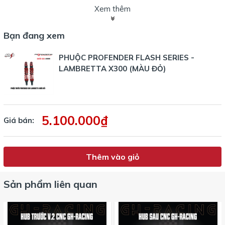
Xem thêm
Ưu điểm vượt trội
✔ Mang lại cảm giác
êm ái & ổn định hơn
khi di chuyển
Bạn đang xem
trong đô thị lẫn trên đường gồ ghề.
✔
Giảm rung lắc
, cải thiện khả năng bám đường, giúp vào
PHUỘC PROFENDER FLASH SERIES -
cua tự tin hơn.
LAMBRETTA X300 (MÀU ĐỎ)
✔ Thiết kế
thể thao, nổi bật
– tăng nét cá tính cho xe
Lambretta X300.
✔
Dễ dàng tùy chỉnh
theo phong cách lái cá nhân hoặc
trọng tải di chuyển.
5.100.000₫
Giá bán:
Thêm vào giỏ
Sản phẩm liên quan