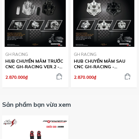
GH RACING
GH RACING
HUB CHUYỂN MÂM TRƯỚC
HUB CHUYỂN MÂM SAU
CNC GH-RACING VER.2 -
CNC GH-RACING -
LAMBRETTA X125 / X300
LAMBRETTA X125/X300
2.870.000₫
2.870.000₫
Sản phẩm bạn vừa xem