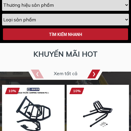
TÌM KIẾM NHANH
KHUYẾN MÃI HOT
Xem tất cả
10%
10%