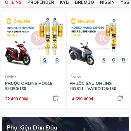
OHLINS
PROFENDER
KYB
BREMBO
NISSIN
YSS
Ohlins
Ohlins
PHUỘC OHLINS HO816 -
PHUỘC SAU OHLINS
SH150/160
HO811 - VARIO125/150
22.490.000₫
14.690.000₫
Phụ Kiện Dàn Đầu