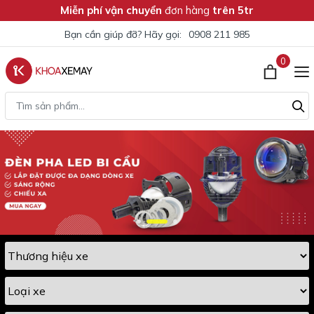
Miễn phí vận chuyển
đơn hàng
trên 5tr
Bạn cần giúp đỡ? Hãy gọi:
0908 211 985
0