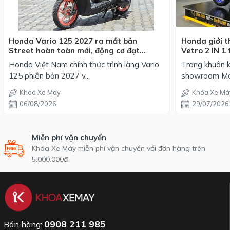
Honda Vario 125 2027 ra mắt bản
Honda giới t
Street hoàn toàn mới, động cơ đạt
Vetro 2 IN 1 
chuẩn EURO 4, giá từ 42,69 triệu đồng
mỗi phối mà
Honda Việt Nam chính thức trình làng Vario
Trong khuôn k
125 phiên bản 2027 v...
showroom Mot
Khóa Xe Máy
Khóa Xe Má
06/08/2026
29/07/2026
Miễn phí vận chuyển
Khóa Xe Máy miễn phí vận chuyển với đơn hàng trên
5.000.000đ
0908 211 985
Bán hàng: