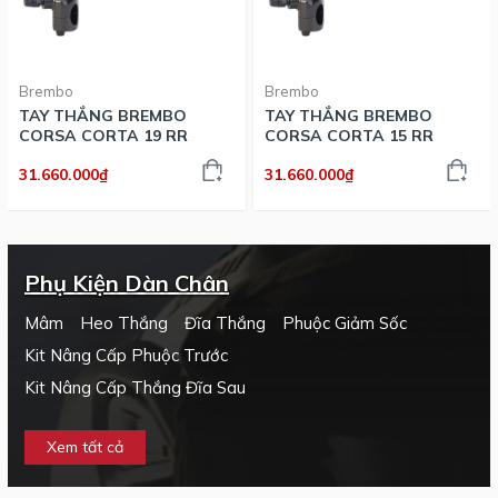
Brembo
Brembo
TAY THẮNG BREMBO
TAY THẮNG BREMBO
CORSA CORTA 19 RR
CORSA CORTA 15 RR
31.660.000₫
31.660.000₫
Phụ Kiện Dàn Chân
Mâm
Heo Thắng
Đĩa Thắng
Phuộc Giảm Sốc
Kit Nâng Cấp Phuộc Trước
Kit Nâng Cấp Thắng Đĩa Sau
Xem tất cả