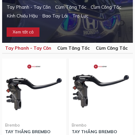
Tay Phanh - Tay Côn
Cùm Tăng Tốc
Cùm Công Tắc
Kính Chiếu Hậu
Bao Tay Lái
Trợ Lực
Xem tất cả
Tay Phanh - Tay Côn
Cùm Tăng Tốc
Cùm Công Tắc
Brembo
Brembo
TAY THẮNG BREMBO
TAY THẮNG BREMBO