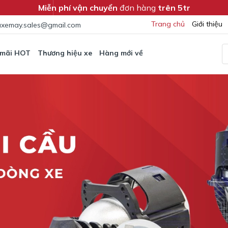
Miễn phí vận chuyển
đơn hàng
trên 5tr
Trang chủ
Giới thiệu
xemay.sales@gmail.com
 mãi HOT
Thương hiệu xe
Hàng mới về