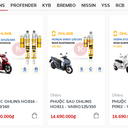
NS
PROFENDER
KYB
BREMBO
NISSIN
YSS
RCB
Ohlins
Ohlins
C OHLINS HO816 -
PHUỘC SAU OHLINS
PHUỘC 
/160
HO811 - VARIO125/150
PI902 -
150/300
90.000₫
14.690.000₫
16.690