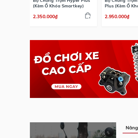
Bộ Chống Trộm Hyper Plus
Bộ Chống Trộm
(Kèm Ổ Khóa Smartkey)
Plus (Kèm Ổ Kh
2.350.000₫
2.950.000₫
Nâng