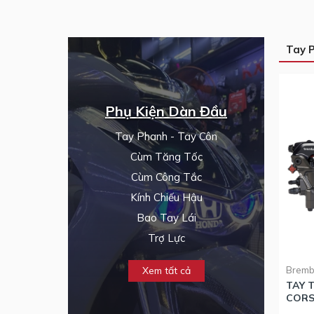
Tay 
Phụ Kiện Dàn Đầu
Tay Phanh - Tay Côn
Cùm Tăng Tốc
Cùm Công Tắc
Kính Chiếu Hậu
Bao Tay Lái
Trợ Lực
Xem tất cả
Brem
TAY 
CORS