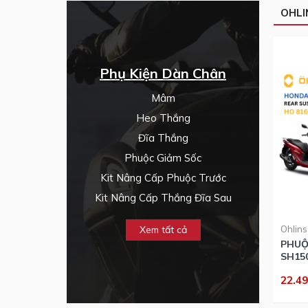
OHLI
Phụ Kiện Dàn Chân
Mâm
Heo Thắng
Đĩa Thắng
Phuộc Giảm Sốc
Kit Nâng Cấp Phuộc Trước
Kit Nâng Cấp Thắng Đĩa Sau
Xem tất cả
Ohlins
PHUỘ
SH150
22.4