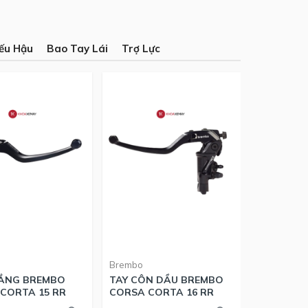
iếu Hậu
Bao Tay Lái
Trợ Lực
Brembo
Brembo
HẮNG BREMBO
TAY CÔN DẦU BREMBO
TAY THẮ
CORTA 15 RR
CORSA CORTA 16 RR
RCS CORS