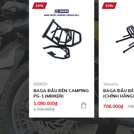
10%
10%
MBIKER
Yamaha
BAGA ĐẦU ĐÈN CAMPING
BAGA ĐẦU ĐÈ
PG-1 (MBIKER)
(CHÍNH HÃNG
1.080.000₫
706.000₫
78
1.200.000₫