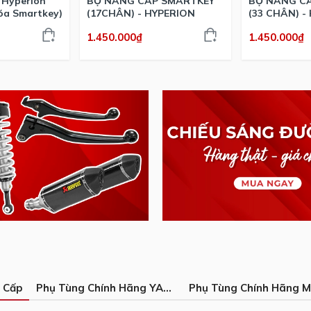
 Hyperion
BỘ NÂNG CẤP SMARTKEY
BỘ NÂNG C
óa Smartkey)
(17CHÂN) - HYPERION
(33 CHÂN) -
1.450.000₫
1.450.000₫
 Cấp
Phụ Tùng Chính Hãng YAMAHA