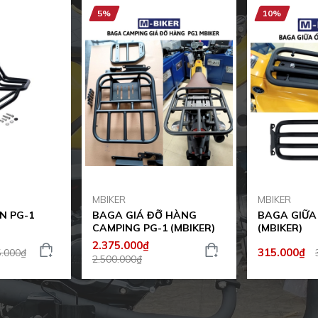
5%
10%
MBIKER
MBIKER
N PG-1
BAGA GIÁ ĐỠ HÀNG
BAGA GIỮA
)
CAMPING PG-1 (MBIKER)
(MBIKER)
2.375.000₫
315.000₫
5.000₫
2.500.000₫