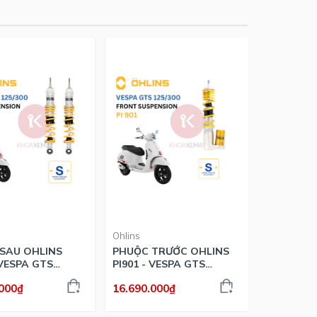
Ohlins
Ohlins
SAU OHLINS
PHUỘC TRƯỚC OHLINS
PHUỘC OH
 VESPA GTS
PI901 - VESPA GTS
SH350i
150/300
.000₫
16.690.000₫
22.990.00