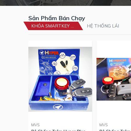
Sản Phẩm Bán Chạy
KHÓA SMARTKEY + CHỐNG TRỘM
HỆ THỐNG LÁI
MVS
MVS