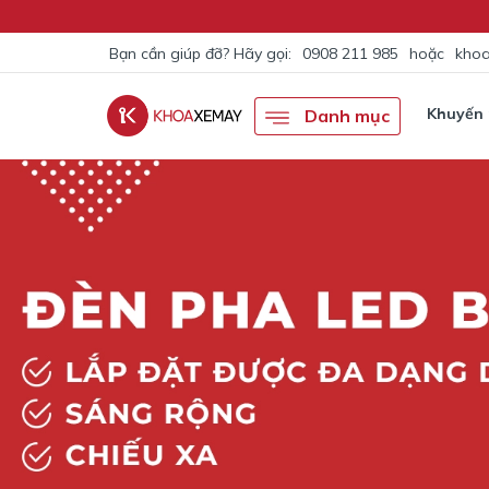
Bạn cần giúp đỡ? Hãy gọi:
0908 211 985
hoặc
khoa
Khuyến
Danh mục