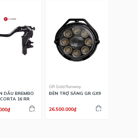
GR Gold Runway
Brembo
N DẦU BREMBO
ĐÈN TRỢ SÁNG GR GX9
HEO THẮ
CORTA 16 RR
BILLET NI
26.500.000₫
.000₫
21.345.00