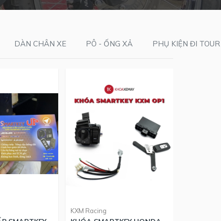
DÀN CHÂN XE
PÔ - ỐNG XẢ
PHỤ KIỆN ĐI TOUR
KXM Racing
KXM Racin