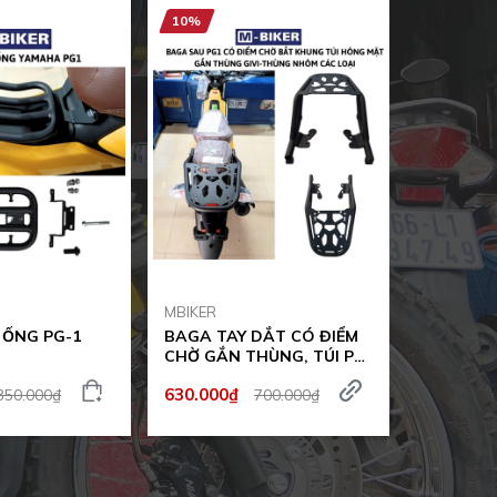
10%
10%
MBIKER
MBIKER
 ỐNG PG-1
BAGA TAY DẮT CÓ ĐIỂM
BAGA TA
CHỜ GẮN THÙNG, TÚI PG-
(MBIKER)
1 (MBIKER)
630.000₫
630.000₫
350.000₫
700.000₫