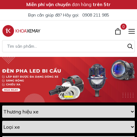
Miễn phí vận chuyển
đơn hàng
trên 5tr
Bạn cần giúp đỡ? Hãy gọi:
0908 211 985
0