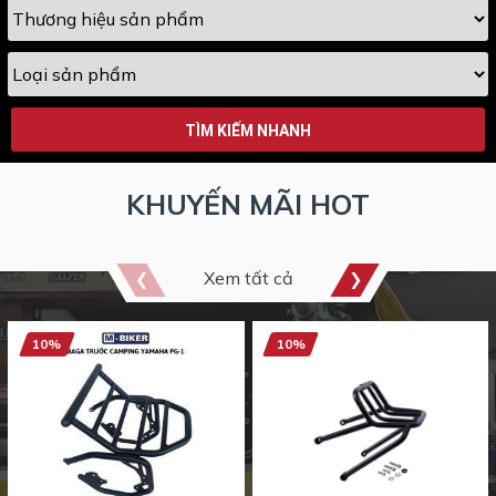
TÌM KIẾM NHANH
KHUYẾN MÃI HOT
Xem tất cả
10%
10%