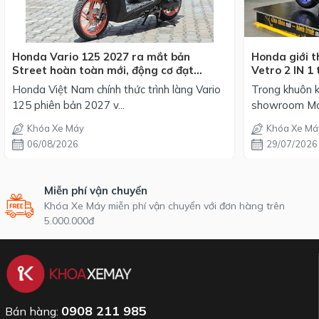
Honda Vario 125 2027 ra mắt bản
Honda giới t
Street hoàn toàn mới, động cơ đạt
Vetro 2 IN 1 
chuẩn EURO 4, giá từ 42,69 triệu đồng
mỗi phối mà
Honda Việt Nam chính thức trình làng Vario
Trong khuôn k
125 phiên bản 2027 v...
showroom Mot
Khóa Xe Máy
Khóa Xe Má
06/08/2026
29/07/2026
Miễn phí vận chuyển
Khóa Xe Máy miễn phí vận chuyển với đơn hàng trên
5.000.000đ
0908 211 985
Bán hàng: