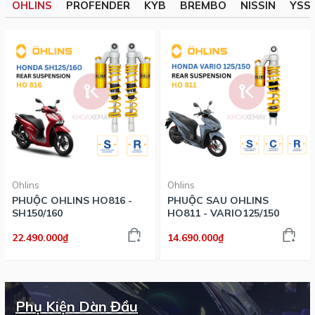
OHLINS
PROFENDER
KYB
BREMBO
NISSIN
YSS
Ohlins
Ohlins
PHUỘC OHLINS HO816 -
PHUỘC SAU OHLINS
SH150/160
HO811 - VARIO125/150
22.490.000₫
14.690.000₫
Phụ Kiện Dàn Đầu