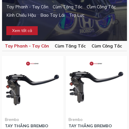
Tay Phanh - Tay Côn
Cùm Tăng Tốc
Cùm Công Tắc
Kính Chiếu Hậu
Bao Tay Lái
Trợ Lực
Xem tất cả
Tay Phanh - Tay Côn
Cùm Tăng Tốc
Cùm Công Tắc
Brembo
Brembo
TAY THẮNG BREMBO
TAY THẮNG BREMBO