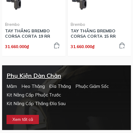
Brembo
Brembo
TAY THẮNG BREMBO
TAY THẮNG BREMBO
CORSA CORTA 19 RR
CORSA CORTA 15 RR
31.660.000₫
31.660.000₫
Phụ Kiện Dàn Chân
Mâm
Heo Thắng
Đĩa Thắng
Phuộc Giảm Sốc
Kit Nâng Cấp Phuộc Trước
Kit Nâng Cấp Thắng Đĩa Sau
Xem tất cả