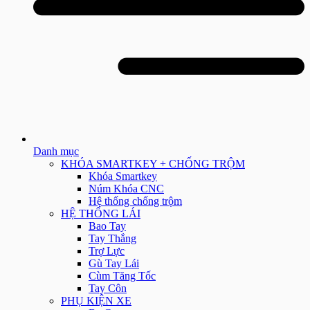
Danh mục
KHÓA SMARTKEY + CHỐNG TRỘM
Khóa Smartkey
Núm Khóa CNC
Hệ thống chống trộm
HỆ THỐNG LÁI
Bao Tay
Tay Thắng
Trợ Lực
Gù Tay Lái
Cùm Tăng Tốc
Tay Côn
PHỤ KIỆN XE