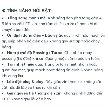
⚙️ TÍNH NĂNG NỔI BẬT
Tăng sáng mạnh mẽ:
Ánh sáng đèn pha tăng gấp 4–
5 lần so với LED zin, cho tầm chiếu xa và rõ hơn khi di
chuyển ban đêm.
Ổn định dòng điện – bảo vệ ắc quy:
Tích hợp mạch ổn
áp, giúp phân bổ điện đều, không gây sụt áp hoặc cháy
bóng.
Hỗ trợ chế độ Passing / Turbo:
Cho phép nháy
passing (hú đèn) khi xin đường hoặc cảnh báo an toàn.
Tản nhiệt hiệu quả:
Trang bị tản nhiệt nhôm hoặc
quạt làm mát, giúp mạch hoạt động ổn định, không nóng
khi dùng lâu.
Lắp đặt plug & play:
Dây giắc zin theo xe, không cần
cắt nối, dễ lắp và tháo ra khi cần.
Giữ nguyên hệ thống điện zin:
Không ảnh hưởng đến
ECU, không gây lỗi đèn báo.