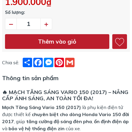
1.900.000₫
Số lượng:
–
+
Thêm vào giỏ
Share
Facebook
Messenger
Pinterest
Gmail
Chia sẻ:
Thông tin sản phẩm
🔥 MẠCH TĂNG SÁNG VARIO 150 (2017) – NÂNG
CẤP ÁNH SÁNG, AN TOÀN TỐI ĐA!
Mạch Tăng Sáng Vario 150 (2017)
là phụ kiện điện tử
được thiết kế
chuyên biệt cho dòng Honda Vario 150 đời
2017
, giúp
tăng cường độ sáng đèn pha
,
ổn định điện áp
và
bảo vệ hệ thống điện zin
của xe.