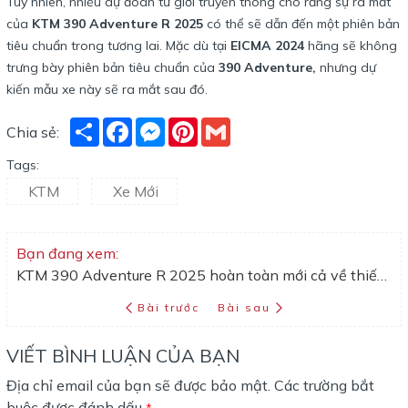
Tuy nhiên, nhiều dự đoán từ giới truyền thông cho rằng sự ra mắt
của
KTM 390 Adventure R 2025
có thể sẽ dẫn đến một phiên bản
tiêu chuẩn trong tương lai. Mặc dù tại
EICMA 2024
hãng sẽ không
trưng bày phiên bản tiêu chuẩn của
390 Adventure,
nhưng dự
kiến mẫu xe này sẽ ra mắt sau đó.
Share
Facebook
Messenger
Pinterest
Gmail
Chia sẻ:
Tags:
KTM
Xe Mới
Bạn đang xem:
KTM 390 Adventure R 2025 hoàn toàn mới cả về thiết kế lẫn công nghệ
Bài trước
Bài sau
VIẾT BÌNH LUẬN CỦA BẠN
Địa chỉ email của bạn sẽ được bảo mật. Các trường bắt
buộc được đánh dấu
*