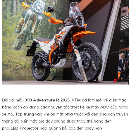
Đối với mẫu
390 Adventure R 2025
,
KTM
đã làm mới về diện mạo
bằng cách áp dụng các nguyên tắc thiết kế xe máy ADV của hãng
xe Áo. Tập trung vào khuôn mặt phía trước với đèn pha đơn truyền
thống đã biến mất, giờ đây chúng được thay thế bằng đèn
pha
LED Projector
bao quanh bởi các đèn chạy ban