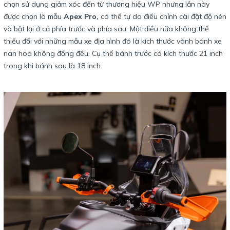
chọn sử dụng giảm xóc đến từ thương hiệu WP nhưng lần này
được chọn là mẫu
Apex Pro,
có thể tự do điều chỉnh cài đặt độ nén
và bật lại ở cả phía trước và phía sau. Một điều nữa không thể
thiếu đối với những mẫu xe địa hình đó là kích thước vành bánh xe
nan hoa không đồng đều. Cụ thể bánh trước có kích thước 21 inch
trong khi bánh sau là 18 inch.