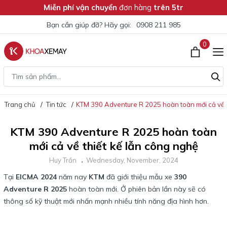
Miễn phí vận chuyển
đơn hàng
trên 5tr
Bạn cần giúp đỡ? Hãy gọi:
0908 211 985
0
Trang chủ
Tin tức
KTM 390 Adventure R 2025 hoàn toàn mới cả về t
KTM 390 Adventure R 2025 hoàn toàn
mới cả về thiết kế lẫn công nghệ
Huy Trần
Wednesday, November, 2024
Tại
EICMA 2024
năm nay
KTM
đã giới thiệu mẫu xe
390
Adventure R 2025
hoàn toàn mới. Ở phiên bản lần này sẽ có
thông số kỹ thuật mới nhấn mạnh nhiều tính năng địa hình hơn.