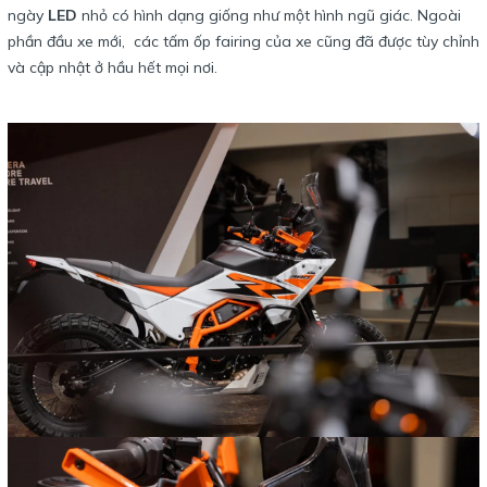
ngày
LED
nhỏ có hình dạng giống như một hình ngũ giác. Ngoài
phần đầu xe mới, các tấm ốp fairing của xe cũng đã được tùy chỉnh
và cập nhật ở hầu hết mọi nơi.