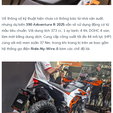
Về thông số kỹ thuật hiện chưa có thông báo từ nhà sản xuất,
nhưng dự kiến
390 Adventure R 2025
vẫn sẽ sử dụng động cơ từ
mẫu tiêu chuẩn. Với dung tích 373 cc, 1 xy-lanh, 4 thì, DOHC 4 van,
làm mát bằng dung dịch. Cung cấp công suất tối đa 44 mã lực (HP)
cùng với mô-men xoắn 37 Nm, trong khi trang bị trên xe bao gồm
hệ thống ga điện
Ride-Ny-Wire
đi kèm các chế độ lái.