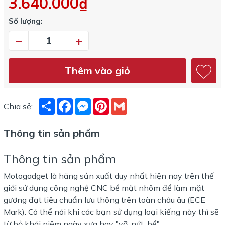
3.640.000₫
Số lượng:
–
+
Thêm vào giỏ
Share
Facebook
Messenger
Pinterest
Gmail
Chia sẻ:
Thông tin sản phẩm
Thông tin sản phẩm
Motogadget là hãng sản xuất duy nhất hiện nay trên thế
giới sử dụng công nghệ CNC bề mặt nhôm để làm mặt
gương đạt tiêu chuẩn lưu thông trên toàn châu âu (ECE
Mark). Có thể nói khi các bạn sử dụng loại kiếng này thì sẽ
từ bỏ khái niệm ngày xưa hay "vỡ, nứt, bể".