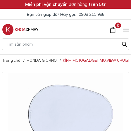
Miễn phí vận chuyển
đơn hàng
trên 5tr
Bạn cần giúp đỡ? Hãy gọi:
0908 211 985
0
Trang chủ
HONDA GIORNO
KÍNH MOTOGADGET MO.VIEW CRUISE 