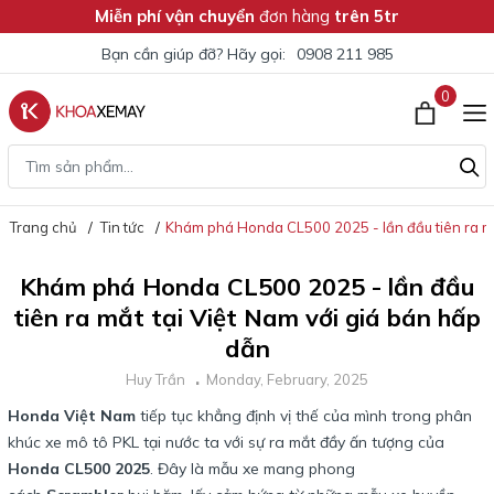
Miễn phí vận chuyển
đơn hàng
trên 5tr
Bạn cần giúp đỡ? Hãy gọi:
0908 211 985
0
Trang chủ
Tin tức
Khám phá Honda CL500 2025 - lần đầu tiên ra mắ
Khám phá Honda CL500 2025 - lần đầu
tiên ra mắt tại Việt Nam với giá bán hấp
dẫn
Huy Trần
Monday, February, 2025
Honda Việt Nam
tiếp tục khẳng định vị thế của mình trong phân
khúc xe mô tô PKL tại nước ta với sự ra mắt đầy ấn tượng của
Honda CL500 2025
. Đây là mẫu xe mang phong