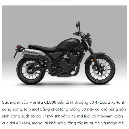
Sức mạnh của
Honda CL500
đến từ khối động cơ 471cc, 2 xy-lanh
song song, làm mát bằng chất lỏng. Động cơ này có khả năng sản
sinh công suất tối đa 34kW (khoảng 46 mã lực) và mô-men xoắn
cực đại 43.4Nm, mang lại khả năng tăng tốc mượt mà và mạnh mẽ.