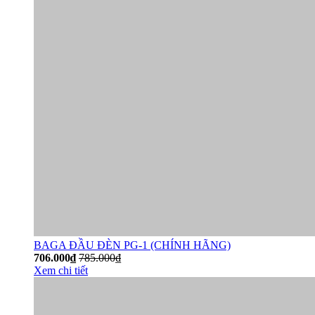
BAGA ĐẦU ĐÈN PG-1 (CHÍNH HÃNG)
706.000₫
785.000₫
Xem chi tiết