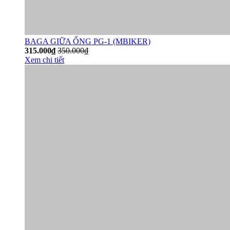
BAGA GIỮA ỐNG PG-1 (MBIKER)
315.000₫
350.000₫
Xem chi tiết