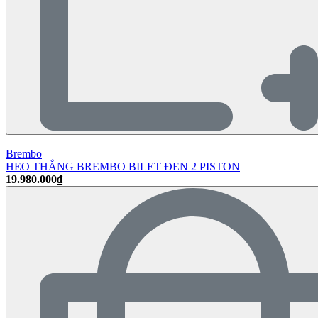
Brembo
HEO THẮNG BREMBO BILET ĐEN 2 PISTON
19.980.000₫