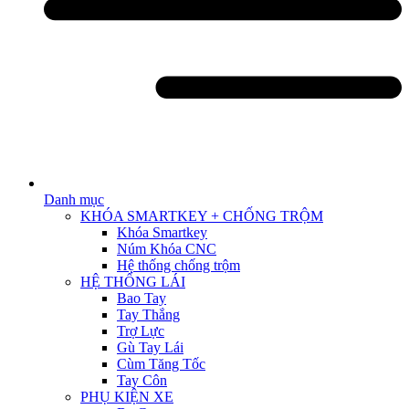
Danh mục
KHÓA SMARTKEY + CHỐNG TRỘM
Khóa Smartkey
Núm Khóa CNC
Hệ thống chống trộm
HỆ THỐNG LÁI
Bao Tay
Tay Thắng
Trợ Lực
Gù Tay Lái
Cùm Tăng Tốc
Tay Côn
PHỤ KIỆN XE