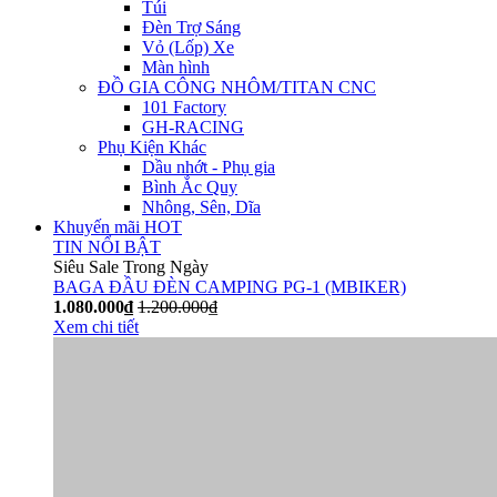
Túi
Đèn Trợ Sáng
Vỏ (Lốp) Xe
Màn hình
ĐỒ GIA CÔNG NHÔM/TITAN CNC
101 Factory
GH-RACING
Phụ Kiện Khác
Dầu nhớt - Phụ gia
Bình Ắc Quy
Nhông, Sên, Dĩa
Khuyến mãi HOT
TIN NỔI BẬT
Siêu Sale Trong Ngày
BAGA ĐẦU ĐÈN CAMPING PG-1 (MBIKER)
1.080.000₫
1.200.000₫
Xem chi tiết