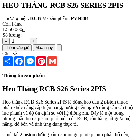
HEO THẮNG RCB S26 SERIES 2PIS
Thương hiệu:
RCB
Mã sản phẩm:
PVN884
Còn hàng
1.550.000₫
Số lượng:
–
+
Thêm vào giỏ
Mua ngay
Chia sẻ:
Share
Facebook
Messenger
Pinterest
Gmail
Thông tin sản phẩm
Heo Thắng RCB S26 Series 2PIS
Heo thắng RCB S26 Series 2PIS là dòng heo dầu 2 piston thuộc
phân khúc nâng cấp hiệu năng, hướng đến người dùng cần cải thiện
lực phanh và độ ổn định so với hệ thống zin. Đây là một trong
những mẫu heo 2 piston phổ biến của RCB, cân bằng tốt giữa hiệu
năng, độ bền và tính ứng dụng thực tế.
Thiết kế 2 piston đường kính 26mm giúp lực phanh phân bổ đều,