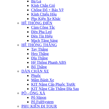
Ba Ga
Kính Chắn Gió
Chống Đổ + Bảo Vệ
Kính Chiếu Hậu
Phụ Kiện Xe Khác
HỆ THỐNG ĐIỆN
Cùm Công Tắc
Đèn Pha Led
Đèn Tín Hiệu
Mạch Tăng Sáng
HỆ THỐNG THẮNG
Tay Thắng
Heo Thắng
Đĩa Thắng
Hệ Thống Phanh ABS
Bố Thắng
DÀN CHÂN XE
Phuộc
Mâm Bánh Xe
KIT Nâng Cấp Phuộc Trước
KIT Nâng Cấp Thắng Đĩa Sau
PÔ - ỐNG XẢ
Pô Slipon
Pô FullSystem
PHỤ KIỆN ĐI TOUR