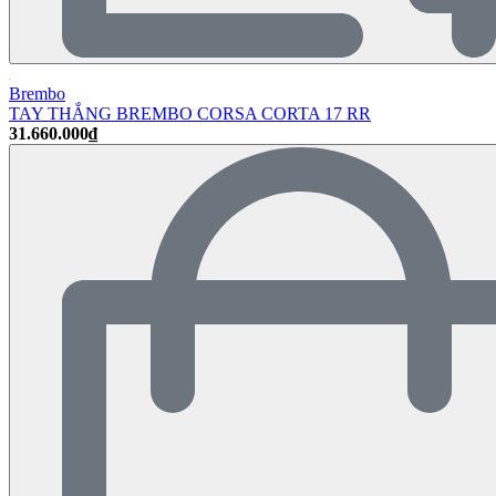
Brembo
TAY THẮNG BREMBO CORSA CORTA 17 RR
31.660.000₫