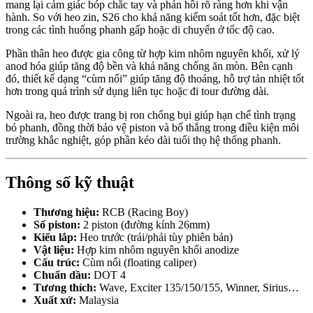
mang lại cảm giác bóp chắc tay và phản hồi rõ ràng hơn khi vận
hành. So với heo zin, S26 cho khả năng kiểm soát tốt hơn, đặc biệt
trong các tình huống phanh gấp hoặc di chuyển ở tốc độ cao.
Phần thân heo được gia công từ hợp kim nhôm nguyên khối, xử lý
anod hóa giúp tăng độ bền và khả năng chống ăn mòn. Bên cạnh
đó, thiết kế dạng “cùm nổi” giúp tăng độ thoáng, hỗ trợ tản nhiệt tốt
hơn trong quá trình sử dụng liên tục hoặc đi tour đường dài.
Ngoài ra, heo được trang bị ron chống bụi giúp hạn chế tình trạng
bó phanh, đồng thời bảo vệ piston và bố thắng trong điều kiện môi
trường khắc nghiệt, góp phần kéo dài tuổi thọ hệ thống phanh.
Thông số kỹ thuật
Thương hiệu:
RCB (Racing Boy)
Số piston:
2 piston (đường kính 26mm)
Kiểu lắp:
Heo trước (trái/phải tùy phiên bản)
Vật liệu:
Hợp kim nhôm nguyên khối anodize
Cấu trúc:
Cùm nổi (floating caliper)
Chuẩn dầu:
DOT 4
Tương thích:
Wave, Exciter 135/150/155, Winner, Sirius…
Xuất xứ:
Malaysia