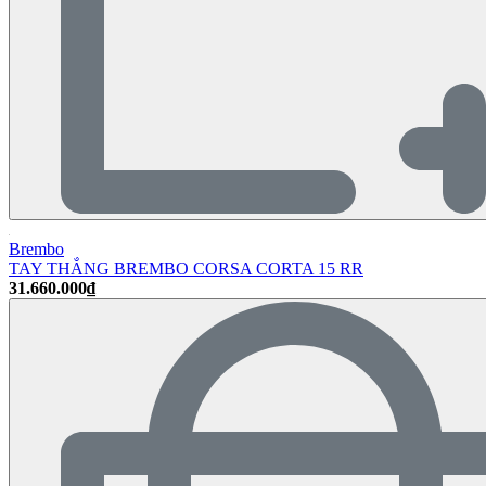
Brembo
TAY THẮNG BREMBO CORSA CORTA 15 RR
31.660.000₫