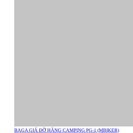
BAGA GIÁ ĐỠ HÀNG CAMPING PG-1 (MBIKER)