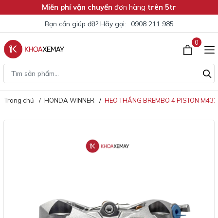
Miễn phí vận chuyển
đơn hàng
trên 5tr
Bạn cần giúp đỡ? Hãy gọi:
0908 211 985
0
Trang chủ
HONDA WINNER
HEO THẮNG BREMBO 4 PISTON M432 