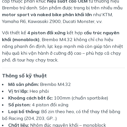
cấp thuộc phân khúc
hiệu suất cao OEM
từ thương hiệu
Brembo trứ danh. Sản phẩm được trang bị trên nhiều mẫu
motor sport và naked bike phân khối lớn
như KTM,
Yamaha R6, Kawasaki Z900, Ducati Monster, v.v.
Với thiết kế
4 piston đối xứng
kết hợp
cấu trúc nguyên
khối (monoblock)
, Brembo M4.32 không chỉ cho hiệu
năng phanh ổn định, lực kẹp mạnh mà còn giúp tản nhiệt
hiệu quả khi vận hành ở cường độ cao – phù hợp cả chạy
phố, đi tour hay chạy track.
Thông số kỹ thuật
Mã sản phẩm:
Brembo M4.32
Vị trí lắp:
Heo phải
Khoảng cách bắt ốc:
100mm (chuẩn sportbike)
Số piston:
4 piston đối xứng
Loại bố thắng:
Bố zin theo heo, có thể thay thế bằng
bố Racing (Z04, Z03, GP…)
Chất liệu:
Nhôm đúc nguyên khối – monoblock