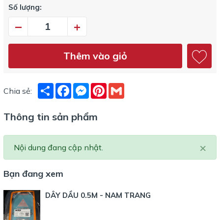
Số lượng:
–
+
Thêm vào giỏ
Share
Facebook
Messenger
Pinterest
Gmail
Chia sẻ:
Thông tin sản phẩm
×
Nội dung đang cập nhật.
Bạn đang xem
DÂY DẦU 0.5M - NAM TRANG