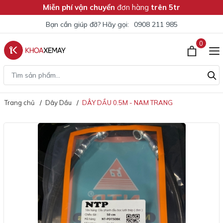
Miễn phí vận chuyển
đơn hàng
trên 5tr
Bạn cần giúp đỡ? Hãy gọi:
0908 211 985
0
Trang chủ
Dây Dầu
DÂY DẦU 0.5M - NAM TRANG