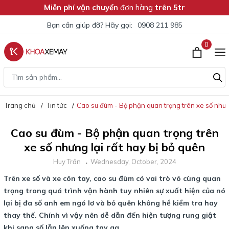
Miễn phí vận chuyển
đơn hàng
trên 5tr
Bạn cần giúp đỡ? Hãy gọi:
0908 211 985
0
Trang chủ
Tin tức
Cao su đùm - Bộ phận quan trọng trên xe số nhưng
Cao su đùm - Bộ phận quan trọng trên
xe số nhưng lại rất hay bị bỏ quên
Huy Trần
Wednesday, October, 2024
Trên xe số và xe côn tay, cao su đùm có vai trò vô cùng quan
trọng trong quá trình vận hành tuy nhiên sự xuất hiện của nó
lại bị đa số anh em ngó lơ và bỏ quên không hề kiểm tra hay
thay thế. Chính vì vậy nên dễ dẫn đến hiện tượng rung giật
khi sang số lẫn lên xuống tay ga.