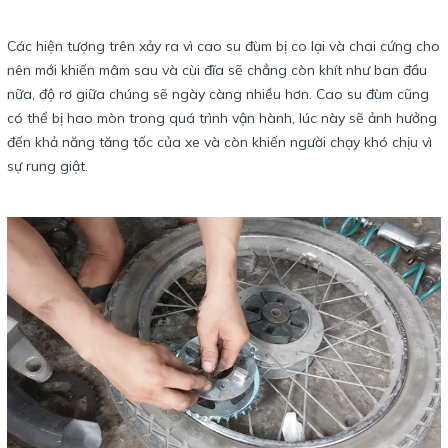
Các hiện tượng trên xảy ra vì cao su đùm bị co lại và chai cứng cho
nên mới khiến mâm sau và cùi đĩa sẽ chẳng còn khít như ban đầu
nữa, độ rơ giữa chúng sẽ ngày càng nhiều hơn. Cao su đùm cũng
có thể bị hao mòn trong quá trình vận hành, lúc này sẽ ảnh hưởng
đến khả năng tăng tốc của xe và còn khiến người chạy khó chịu vì
sự rung giật.