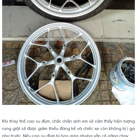
Khi thay thế cao su đùm, chắc chắn anh em sẽ cảm thấy hiện tượng
rung giật sẽ được giảm thiểu đáng kể và chiếc xe còn không bị ì ga
như trước. Nếu cao su đùm bị hao mòn nhưng vẫn cố gắng chạy