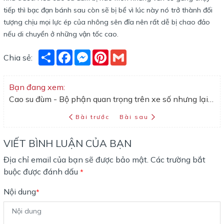
tiếp thì bạc đạn bánh sau còn sẽ bị bể vì lúc này nó trở thành đối
tượng chịu mọi lực ép của nhông sên đĩa nên rất dễ bị chao đảo
nếu di chuyển ở những vận tốc cao.
Share
Facebook
Messenger
Pinterest
Gmail
Chia sẻ:
Bạn đang xem:
Cao su đùm - Bộ phận quan trọng trên xe số nhưng lại rất hay bị bỏ quên
Bài trước
Bài sau
VIẾT BÌNH LUẬN CỦA BẠN
Địa chỉ email của bạn sẽ được bảo mật. Các trường bắt
buộc được đánh dấu
*
Nội dung
*