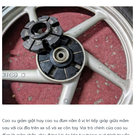
Cao su giảm giật hay cao su đùm nằm ở vị trí tiếp giáp giữa mâm
sau với cùi đĩa trên xe số và xe côn tay. Vai trò chính của cao su
đùm là giảm chấn, chịu đựng lực ép liên tục trong quá trình truyền