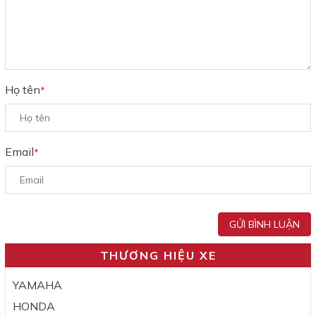
Họ tên
*
Email
*
GỬI BÌNH LUẬN
THƯƠNG HIỆU XE
YAMAHA
HONDA