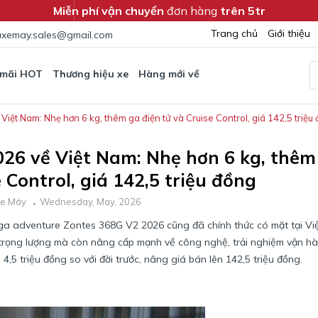
Miễn phí vận chuyển
đơn hàng
trên 5tr
Trang chủ
Giới thiệu
xemay.sales@gmail.com
 mãi HOT
Thương hiệu xe
Hàng mới về
iệt Nam: Nhẹ hơn 6 kg, thêm ga điện tử và Cruise Control, giá 142,5 triệu
026 về Việt Nam: Nhẹ hơn 6 kg, thêm
 Control, giá 142,5 triệu đồng
Xe Máy
Wednesday, May, 2026
xe ga adventure Zontes 368G V2 2026 cũng đã chính thức có mặt tại Vi
ề trọng lượng mà còn nâng cấp mạnh về công nghệ, trải nghiệm vận h
 4,5 triệu đồng so với đời trước, nâng giá bán lên 142,5 triệu đồng.