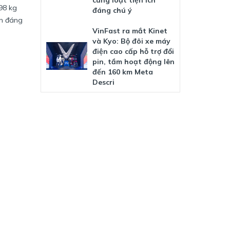
cùng loạt tiện ích
98 kg
đáng chú ý
ện đáng
VinFast ra mắt Kinet
và Kyo: Bộ đôi xe máy
điện cao cấp hỗ trợ đổi
pin, tầm hoạt động lên
đến 160 km Meta
Descri