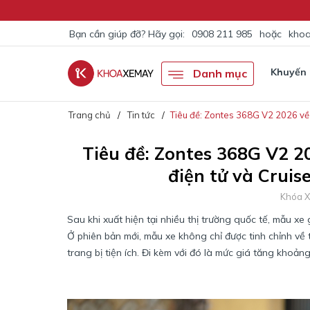
Bạn cần giúp đỡ? Hãy gọi:
0908 211 985
hoặc
khoa
Khuyến
Danh mục
Trang chủ
Tin tức
Tiêu đề: Zontes 368G V2 2026 về V
Tiêu đề: Zontes 368G V2 2
điện tử và Cruise
Khóa 
Sau khi xuất hiện tại nhiều thị trường quốc tế, mẫu 
Ở phiên bản mới, mẫu xe không chỉ được tinh chỉnh v
trang bị tiện ích. Đi kèm với đó là mức giá tăng khoảng