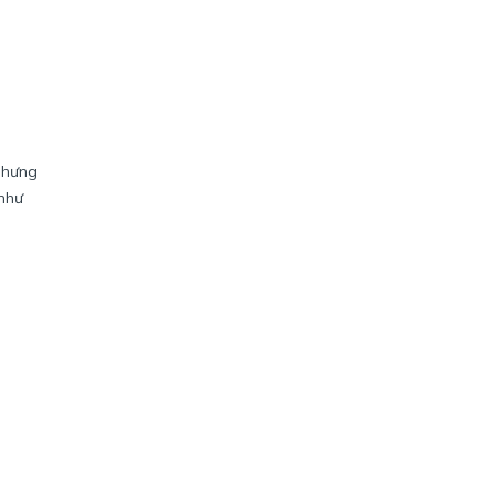
 nhưng
 như