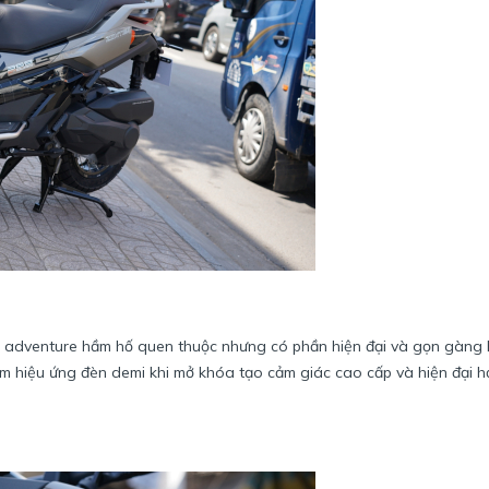
h adventure hầm hố quen thuộc nhưng có phần hiện đại và gọn gàng 
èm hiệu ứng đèn demi khi mở khóa tạo cảm giác cao cấp và hiện đại h