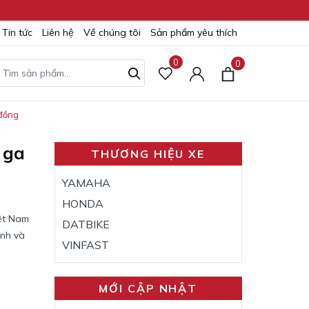
Tin tức
Liên hệ
Về chúng tôi
Sản phẩm yêu thích
0
0
 đồng
 ga
THƯƠNG HIỆU XE
YAMAHA
HONDA
ệt Nam.
DATBIKE
ành và
VINFAST
MỚI CẬP NHẬT